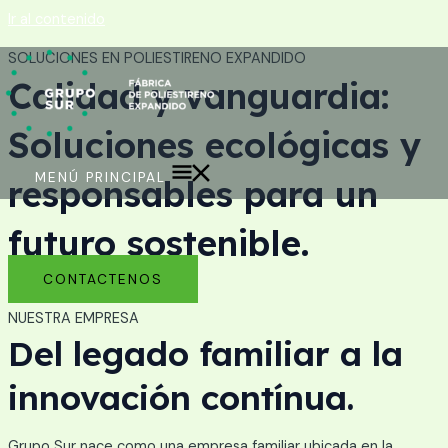
Ir al contenido
SOLUCIONES EN POLIESTIRENO EXPANDIDO
Calidad y vanguardia:
Soluciones ecológicas y
MENÚ PRINCIPAL
responsables para un
futuro sostenible.
CONTACTENOS
NUESTRA EMPRESA
Del legado familiar a la
innovación contínua.
Grupo Sur nace como una empresa familiar ubicada en la